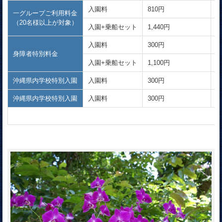
入園料
810円
4
一グループご利用料金
（20名様以上が対象）
入園+乗船セット
1,440円
8
入園料
300円
1
身障者特別料金
入園+乗船セット
1,100円
6
沖縄県内学校特別入園
入園料
300円
1
沖縄県内学校特別入園
入園料
300円
1