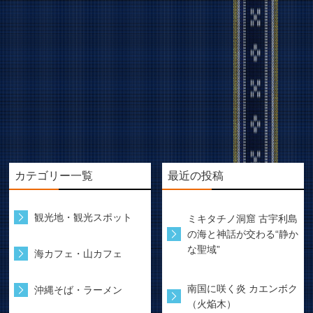
カテゴリー一覧
最近の投稿
観光地・観光スポット
ミキタチノ洞窟 古宇利島
の海と神話が交わる“静か
な聖域”
海カフェ・山カフェ
南国に咲く炎 カエンボク
沖縄そば・ラーメン
（火焔木）