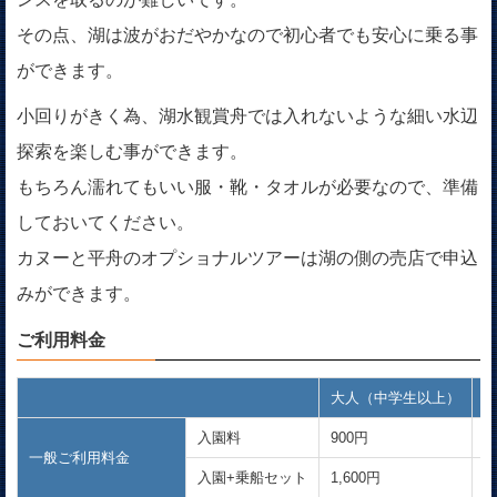
その点、湖は波がおだやかなので初心者でも安心に乗る事
ができます。
小回りがきく為、湖水観賞舟では入れないような細い水辺
探索を楽しむ事ができます。
もちろん濡れてもいい服・靴・タオルが必要なので、準備
しておいてください。
カヌーと平舟のオプショナルツアーは湖の側の売店で申込
みができます。
ご利用料金
大人（中学生以上）
入園料
900円
5
一般ご利用料金
入園+乗船セット
1,600円
9