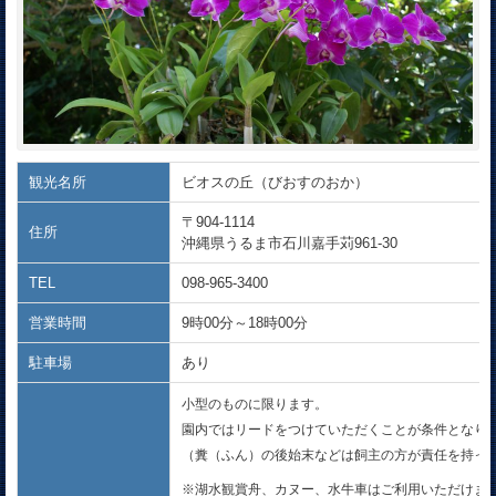
観光名所
ビオスの丘（びおすのおか）
〒904-1114
住所
沖縄県うるま市石川嘉手苅961-30
TEL
098-965-3400
営業時間
9時00分～18時00分
駐車場
あり
小型のものに限ります。
園内ではリードをつけていただくことが条件となり
（糞（ふん）の後始末などは飼主の方が責任を持っ
※湖水観賞舟、カヌー、水牛車はご利用いただけま