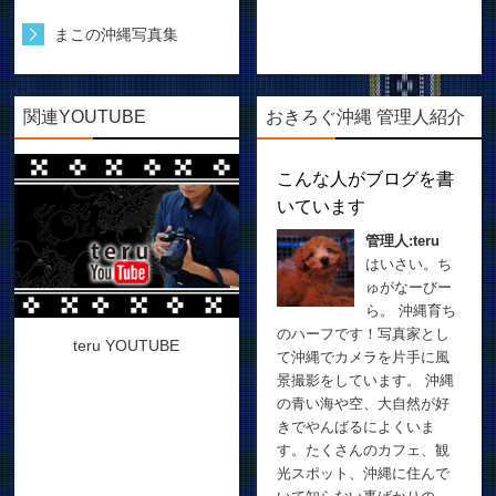
まこの沖縄写真集
関連YOUTUBE
おきろぐ沖縄 管理人紹介
こんな人がブログを書
いています
管理人:teru
はいさい。ち
ゅがなーびー
ら。 沖縄育ち
のハーフです！写真家とし
teru YOUTUBE
て沖縄でカメラを片手に風
景撮影をしています。 沖縄
の青い海や空、大自然が好
きでやんばるによくいま
す。たくさんのカフェ、観
光スポット、沖縄に住んで