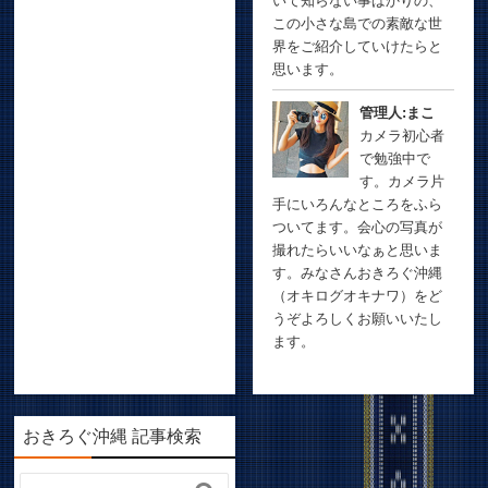
いて知らない事ばかりの、
この小さな島での素敵な世
界をご紹介していけたらと
思います。
管理人:まこ
カメラ初心者
で勉強中で
す。カメラ片
手にいろんなところをふら
ついてます。会心の写真が
撮れたらいいなぁと思いま
す。みなさんおきろぐ沖縄
（オキログオキナワ）をど
うぞよろしくお願いいたし
ます。
おきろぐ沖縄 記事検索