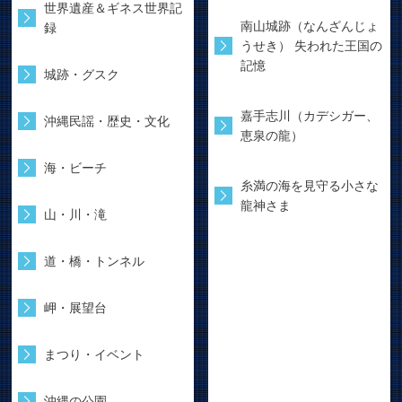
世界遺産＆ギネス世界記
南山城跡（なんざんじょ
録
うせき） 失われた王国の
記憶
城跡・グスク
嘉手志川（カデシガー、
沖縄民謡・歴史・文化
恵泉の龍）
海・ビーチ
糸満の海を見守る小さな
龍神さま
山・川・滝
道・橋・トンネル
岬・展望台
まつり・イベント
沖縄の公園