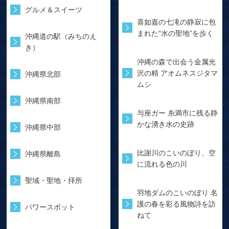
グルメ＆スイーツ
喜如嘉の七滝の静寂に包
まれた“水の聖地”を歩く
沖縄道の駅（みちのえ
き）
沖縄の森で出会う金属光
沢の精 アオムネスジタマ
沖縄県北部
ムシ
沖縄県南部
与座ガー 糸満市に残る静
かな湧き水の史跡
沖縄県中部
比謝川のこいのぼり、空
沖縄県離島
に流れる色の川
聖域・聖地・拝所
羽地ダムのこいのぼり 名
護の春を彩る風物詩を訪
パワースポット
ねて