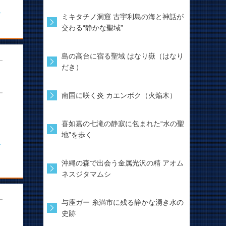
む
ミキタチノ洞窟 古宇利島の海と神話が
交わる“静かな聖域”
島の高台に宿る聖域 はなり嶽（はなり
だき）
南国に咲く炎 カエンボク（火焔木）
喜如嘉の七滝の静寂に包まれた“水の聖
地”を歩く
む
沖縄の森で出会う金属光沢の精 アオム
ネスジタマムシ
与座ガー 糸満市に残る静かな湧き水の
史跡