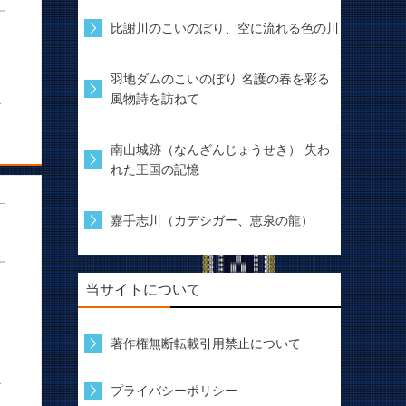
比謝川のこいのぼり、空に流れる色の川
羽地ダムのこいのぼり 名護の春を彩る
風物詩を訪ねて
む
南山城跡（なんざんじょうせき） 失わ
れた王国の記憶
嘉手志川（カデシガー、恵泉の龍）
当サイトについて
著作権無断転載引用禁止について
む
プライバシーポリシー