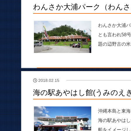
わんさか大浦パーク（わんさ
わんさか大浦パ
とも言われ58
題の辺野古の米
2018.02.15
海の駅あやはし館(うみのえ
沖縄本島と東海
海の駅あやはし
船をイメージし