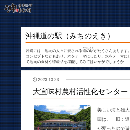
沖縄道の駅（みちのえき）
みちのえき
沖縄には、地元の人々に愛される
道の駅
がたくさんあります
コンセプトなどもあり、木をテーマにしたり、水をテーマに
て地元の食材や特産品を堪能してみてはいかがでしょうか
2023.10.23
大宜味村農村活性化センター
美しい海と雄大
回は、「旧：道
が変ったので遊