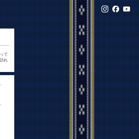
って
訪れ