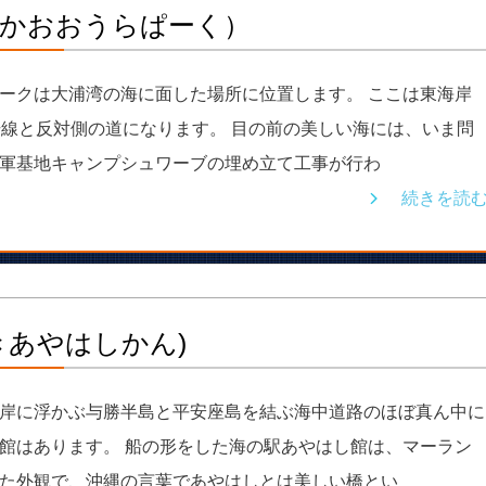
かおおうらぱーく）
ークは大浦湾の海に面した場所に位置します。 ここは東海岸
号線と反対側の道になります。 目の前の美しい海には、いま問
軍基地キャンプシュワーブの埋め立て工事が行わ
続きを読
きあやはしかん)
岸に浮かぶ与勝半島と平安座島を結ぶ海中道路のほぼ真ん中に
館はあります。 船の形をした海の駅あやはし館は、マーラン
た外観で、沖縄の言葉であやはしとは美しい橋とい