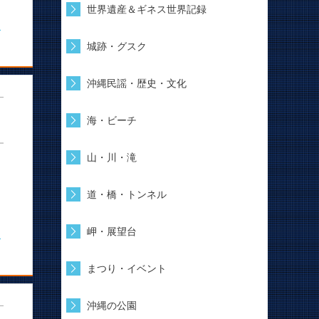
世界遺産＆ギネス世界記録
む
城跡・グスク
沖縄民謡・歴史・文化
海・ビーチ
山・川・滝
道・橋・トンネル
岬・展望台
む
まつり・イベント
沖縄の公園