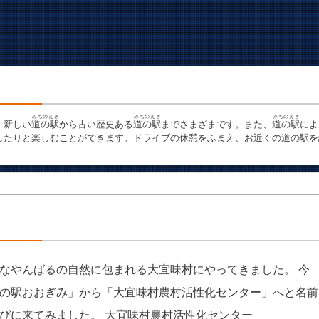
みちのえき
みちのえき
みちのえき
。新しい
道の駅
から古い歴史ある
道の駅
までさまざまです。また、
道の駅
によ
したりと楽しむことができます。ドライブの休憩をふまえ、お近くの道の駅を
なやんばるの自然に包まれる大宜味村にやってきました。 今
の駅おおぎみ」から「大宜味村農村活性化センター」へと名前
びに来てみました。 大宜味村農村活性化センター