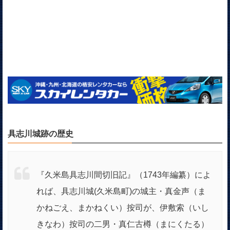
具志川城跡の歴史
『久米島具志川間切旧記』（1743年編纂）によ
れば、具志川城(久米島町)の城主・真金声（ま
かねごえ、まかねくい）按司が、伊敷索（いし
きなわ）按司の二男・真仁古樽（まにくたる）