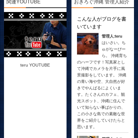
関連YOUTUBE
おきろぐ沖縄 管理人紹介
こんな人がブログを書
いています
管理人:teru
はいさい。ち
ゅがなーびー
ら。 沖縄育ち
のハーフです！写真家とし
teru YOUTUBE
て沖縄でカメラを片手に風
景撮影をしています。 沖縄
の青い海や空、大自然が好
きでやんばるによくいま
す。たくさんのカフェ、観
光スポット、沖縄に住んで
いて知らない事ばかりの、
この小さな島での素敵な世
界をご紹介していけたらと
思います。