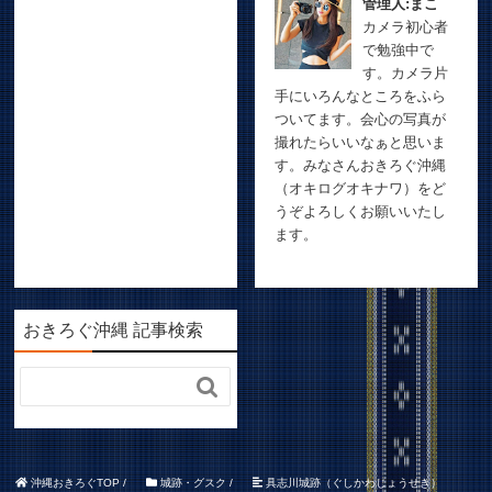
管理人:まこ
カメラ初心者
で勉強中で
す。カメラ片
手にいろんなところをふら
ついてます。会心の写真が
撮れたらいいなぁと思いま
す。みなさんおきろぐ沖縄
（オキログオキナワ）をど
うぞよろしくお願いいたし
ます。
おきろぐ沖縄 記事検索

沖縄おきろぐTOP
/
城跡・グスク
/
具志川城跡（ぐしかわじょうせき）