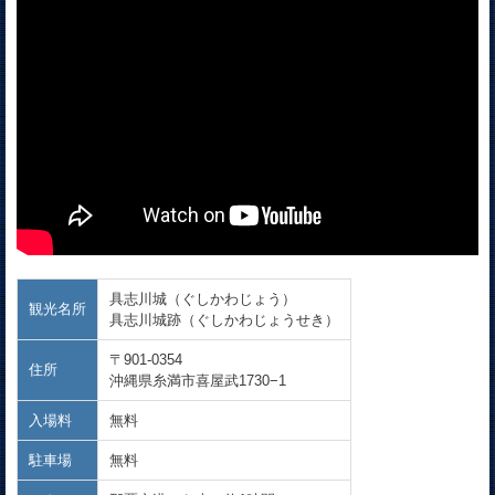
具志川城（ぐしかわじょう）
観光名所
具志川城跡（ぐしかわじょうせき）
〒901-0354
住所
沖縄県糸満市喜屋武1730−1
入場料
無料
駐車場
無料