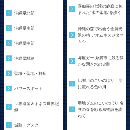
喜如嘉の七滝の静寂に包
まれた“水の聖地”を歩く
沖縄県北部
沖縄県南部
沖縄の森で出会う金属光
沢の精 アオムネスジタマ
ムシ
沖縄県中部
与座ガー 糸満市に残る静
沖縄県離島
かな湧き水の史跡
聖域・聖地・拝所
比謝川のこいのぼり、空
に流れる色の川
パワースポット
羽地ダムのこいのぼり 名
世界遺産＆ギネス世界記
護の春を彩る風物詩を訪
録
ねて
城跡・グスク