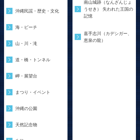
南山城跡（なんざんじょ
うせき） 失われた王国の
沖縄民謡・歴史・文化
記憶
海・ビーチ
嘉手志川（カデシガー、
恵泉の龍）
山・川・滝
道・橋・トンネル
岬・展望台
まつり・イベント
沖縄の公園
天然記念物