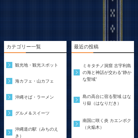
カテゴリー一覧
最近の投稿
観光地・観光スポット
ミキタチノ洞窟 古宇利島
の海と神話が交わる“静か
な聖域”
海カフェ・山カフェ
島の高台に宿る聖域 はな
沖縄そば・ラーメン
り嶽（はなりだき）
グルメ＆スイーツ
南国に咲く炎 カエンボク
（火焔木）
沖縄道の駅（みちのえ
き）