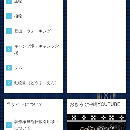
生物
植物
登山・ウォーキング
キャンプ場・キャンプ穴
場
ダム
動物園（どうぶつえん）
当サイトについて
おきろぐ沖縄YOUTUBE
著作権無断転載引用禁止
について