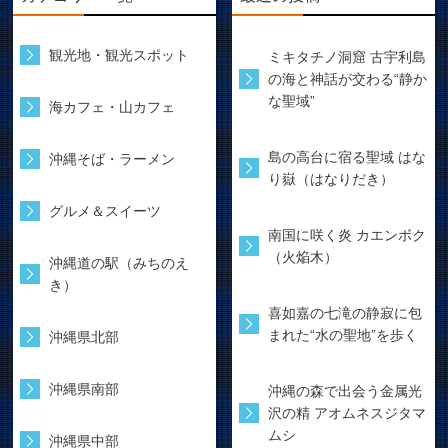
観光地・観光スポット
ミキタチノ洞窟 古宇利島
の海と神話が交わる“静か
な聖域”
海カフェ・山カフェ
島の高台に宿る聖域 はな
沖縄そば・ラーメン
り嶽（はなりだき）
グルメ＆スイーツ
南国に咲く炎 カエンボク
（火焔木）
沖縄道の駅（みちのえ
き）
喜如嘉の七滝の静寂に包
まれた“水の聖地”を歩く
沖縄県北部
沖縄県南部
沖縄の森で出会う金属光
沢の精 アオムネスジタマ
ムシ
沖縄県中部