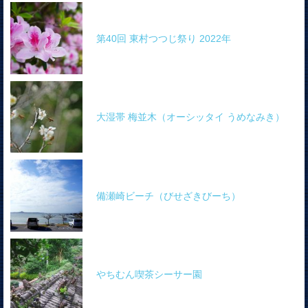
第40回 東村つつじ祭り 2022年
大湿帯 梅並木（オーシッタイ うめなみき）
備瀬崎ビーチ（びせざきびーち）
やちむん喫茶シーサー園