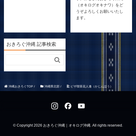
（オキログオキナワ）をど
うぞよろしくお願いいたし
ます。
おきろぐ沖縄 記事検索

沖縄おきろぐTOP
/
沖縄県北部
/
ピザ喫茶花人逢（かじんほう）
© Copyright 2026 おきろぐ沖縄｜オキログ沖縄. All rights reserved.