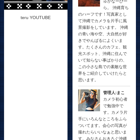
ゅがなーびー
ら。 沖縄育ち
のハーフです！写真家とし
teru YOUTUBE
て沖縄でカメラを片手に風
景撮影をしています。 沖縄
の青い海や空、大自然が好
きでやんばるによくいま
す。たくさんのカフェ、観
光スポット、沖縄に住んで
いて知らない事ばかりの、
この小さな島での素敵な世
界をご紹介していけたらと
思います。
管理人:まこ
カメラ初心者
で勉強中で
す。カメラ片
手にいろんなところをふら
ついてます。会心の写真が
撮れたらいいなぁと思いま
す。みなさんおきろぐ沖縄