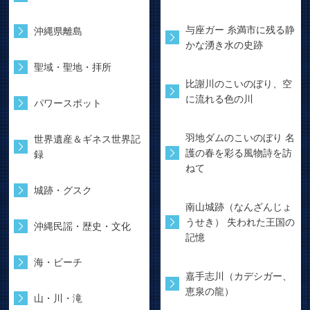
与座ガー 糸満市に残る静
沖縄県離島
かな湧き水の史跡
聖域・聖地・拝所
比謝川のこいのぼり、空
に流れる色の川
パワースポット
羽地ダムのこいのぼり 名
世界遺産＆ギネス世界記
護の春を彩る風物詩を訪
録
ねて
城跡・グスク
南山城跡（なんざんじょ
うせき） 失われた王国の
沖縄民謡・歴史・文化
記憶
海・ビーチ
嘉手志川（カデシガー、
恵泉の龍）
山・川・滝