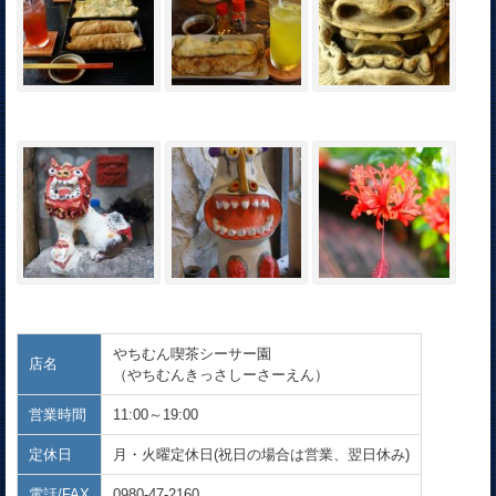
やちむん喫茶シーサー園
店名
（やちむんきっさしーさーえん）
営業時間
11:00～19:00
定休日
月・火曜定休日(祝日の場合は営業、翌日休み)
電話/FAX
0980-47-2160