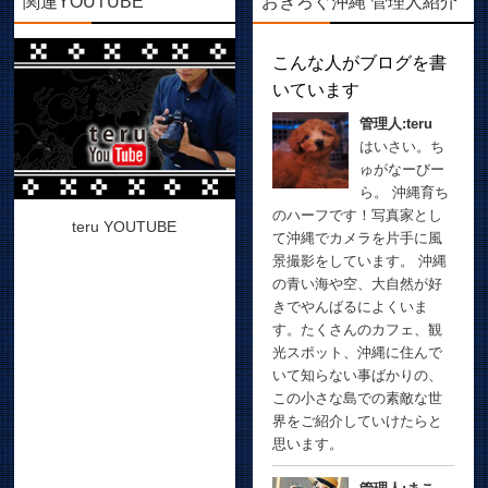
関連YOUTUBE
おきろぐ沖縄 管理人紹介
こんな人がブログを書
いています
管理人:teru
はいさい。ち
ゅがなーびー
ら。 沖縄育ち
のハーフです！写真家とし
teru YOUTUBE
て沖縄でカメラを片手に風
景撮影をしています。 沖縄
の青い海や空、大自然が好
きでやんばるによくいま
す。たくさんのカフェ、観
光スポット、沖縄に住んで
いて知らない事ばかりの、
この小さな島での素敵な世
界をご紹介していけたらと
思います。