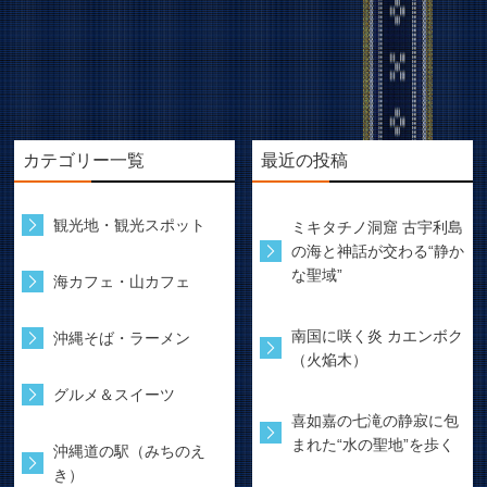
カテゴリー一覧
最近の投稿
観光地・観光スポット
ミキタチノ洞窟 古宇利島
の海と神話が交わる“静か
な聖域”
海カフェ・山カフェ
南国に咲く炎 カエンボク
沖縄そば・ラーメン
（火焔木）
グルメ＆スイーツ
喜如嘉の七滝の静寂に包
まれた“水の聖地”を歩く
沖縄道の駅（みちのえ
き）