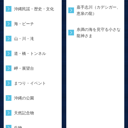
嘉手志川（カデシガー、
沖縄民謡・歴史・文化
恵泉の龍）
海・ビーチ
糸満の海を見守る小さな
龍神さま
山・川・滝
道・橋・トンネル
岬・展望台
まつり・イベント
沖縄の公園
天然記念物
生物