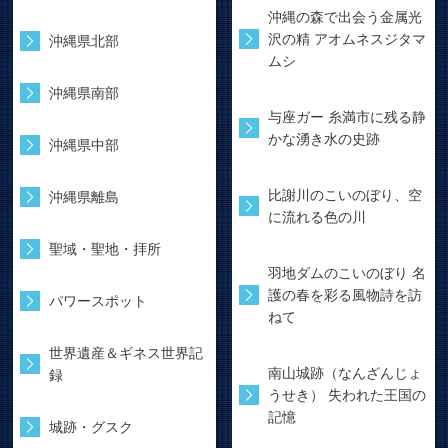
沖縄の森で出会う金属光
沢の精 アオムネスジタマ
沖縄県北部
ムシ
沖縄県南部
与座ガー 糸満市に残る静
かな湧き水の史跡
沖縄県中部
比謝川のこいのぼり、空
沖縄県離島
に流れる色の川
聖域・聖地・拝所
羽地ダムのこいのぼり 名
護の春を彩る風物詩を訪
パワースポット
ねて
世界遺産＆ギネス世界記
南山城跡（なんざんじょ
録
うせき） 失われた王国の
記憶
城跡・グスク