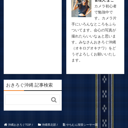
管理人:まこ
カメラ初心者
で勉強中で
す。カメラ片
手にいろんなところをふら
ついてます。会心の写真が
撮れたらいいなぁと思いま
す。みなさんおきろぐ沖縄
（オキログオキナワ）をど
うぞよろしくお願いいたし
ます。
おきろぐ沖縄 記事検索

沖縄おきろぐTOP
/
沖縄県北部
/
やちむん喫茶シーサー園