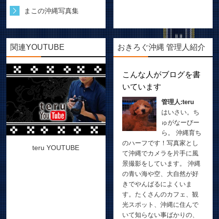
まこの沖縄写真集
関連YOUTUBE
おきろぐ沖縄 管理人紹介
こんな人がブログを書
いています
管理人:teru
はいさい。ち
ゅがなーびー
ら。 沖縄育ち
のハーフです！写真家とし
teru YOUTUBE
て沖縄でカメラを片手に風
景撮影をしています。 沖縄
の青い海や空、大自然が好
きでやんばるによくいま
す。たくさんのカフェ、観
光スポット、沖縄に住んで
いて知らない事ばかりの、