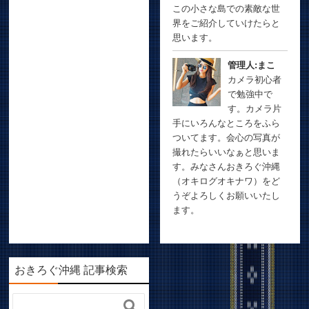
この小さな島での素敵な世
界をご紹介していけたらと
思います。
管理人:まこ
カメラ初心者
で勉強中で
す。カメラ片
手にいろんなところをふら
ついてます。会心の写真が
撮れたらいいなぁと思いま
す。みなさんおきろぐ沖縄
（オキログオキナワ）をど
うぞよろしくお願いいたし
ます。
おきろぐ沖縄 記事検索
