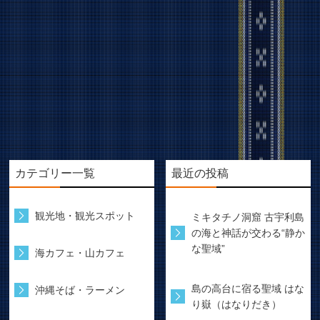
カテゴリー一覧
最近の投稿
観光地・観光スポット
ミキタチノ洞窟 古宇利島
の海と神話が交わる“静か
な聖域”
海カフェ・山カフェ
島の高台に宿る聖域 はな
沖縄そば・ラーメン
り嶽（はなりだき）