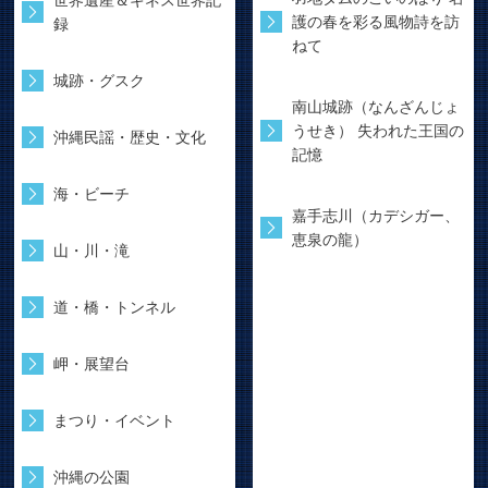
護の春を彩る風物詩を訪
録
ねて
城跡・グスク
南山城跡（なんざんじょ
うせき） 失われた王国の
沖縄民謡・歴史・文化
記憶
海・ビーチ
嘉手志川（カデシガー、
恵泉の龍）
山・川・滝
道・橋・トンネル
岬・展望台
まつり・イベント
沖縄の公園