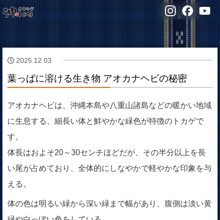
2025.12.03
葉っぱに溶ける生き物 アオカナヘビの秘密
アオカナヘビは、沖縄本島や八重山諸島などの暖かい地域
に生息する、細長い体と鮮やかな緑色が特徴のトカゲで
す。
体長はおよそ20～30センチほどだが、その半分以上を長
い尾が占めており、全体的にしなやかで軽やかな印象を与
える。
体の色は明るい緑から深い緑まで幅があり、腹側は淡い黄
緑や白っぽい色をしている。