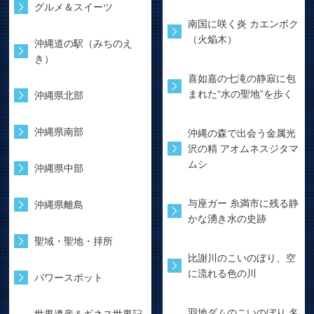
グルメ＆スイーツ
南国に咲く炎 カエンボク
（火焔木）
沖縄道の駅（みちのえ
き）
喜如嘉の七滝の静寂に包
まれた“水の聖地”を歩く
沖縄県北部
沖縄県南部
沖縄の森で出会う金属光
沢の精 アオムネスジタマ
ムシ
沖縄県中部
与座ガー 糸満市に残る静
沖縄県離島
かな湧き水の史跡
聖域・聖地・拝所
比謝川のこいのぼり、空
に流れる色の川
パワースポット
羽地ダムのこいのぼり 名
世界遺産＆ギネス世界記