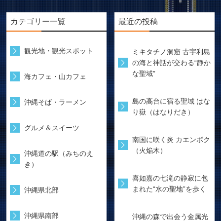
カテゴリー一覧
最近の投稿
観光地・観光スポット
ミキタチノ洞窟 古宇利島
の海と神話が交わる“静か
な聖域”
海カフェ・山カフェ
島の高台に宿る聖域 はな
沖縄そば・ラーメン
り嶽（はなりだき）
グルメ＆スイーツ
南国に咲く炎 カエンボク
（火焔木）
沖縄道の駅（みちのえ
き）
喜如嘉の七滝の静寂に包
まれた“水の聖地”を歩く
沖縄県北部
沖縄県南部
沖縄の森で出会う金属光