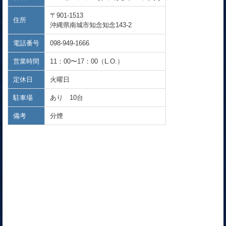
〒901-1513
住所
沖縄県南城市知念知念143-2
電話番号
098-949-1666
営業時間
11：00〜17：00（L.O.）
定休日
火曜日
駐車場
あり 10台
備考
分煙