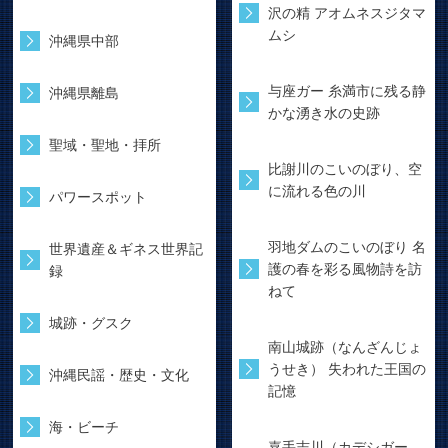
沢の精 アオムネスジタマ
ムシ
沖縄県中部
与座ガー 糸満市に残る静
沖縄県離島
かな湧き水の史跡
聖域・聖地・拝所
比謝川のこいのぼり、空
に流れる色の川
パワースポット
羽地ダムのこいのぼり 名
世界遺産＆ギネス世界記
護の春を彩る風物詩を訪
録
ねて
城跡・グスク
南山城跡（なんざんじょ
うせき） 失われた王国の
沖縄民謡・歴史・文化
記憶
海・ビーチ
嘉手志川（カデシガー、