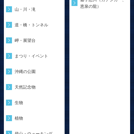
恵泉の龍）
山・川・滝
道・橋・トンネル
岬・展望台
まつり・イベント
沖縄の公園
天然記念物
生物
植物
登山・ウォーキング