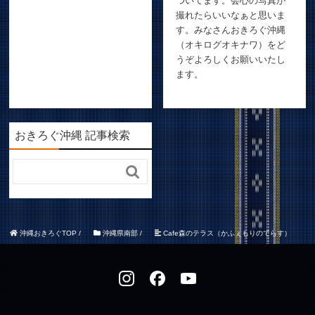
ついてます。会心の写真が
撮れたらいいなぁと思いま
す。みなさんおきろぐ沖縄
（オキログオキナワ）をど
うぞよろしくお願いいたし
ます。
おきろぐ沖縄 記事検索

沖縄おきろぐTOP
/
沖縄県南部
/
Cafe森のテラス（かふぇもりのてらす）