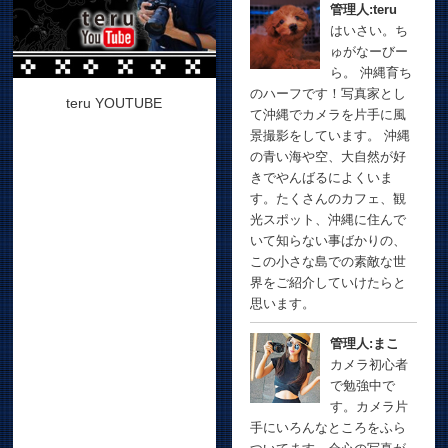
管理人:teru
はいさい。ち
ゅがなーびー
ら。 沖縄育ち
のハーフです！写真家とし
teru YOUTUBE
て沖縄でカメラを片手に風
景撮影をしています。 沖縄
の青い海や空、大自然が好
きでやんばるによくいま
す。たくさんのカフェ、観
光スポット、沖縄に住んで
いて知らない事ばかりの、
この小さな島での素敵な世
界をご紹介していけたらと
思います。
管理人:まこ
カメラ初心者
で勉強中で
す。カメラ片
手にいろんなところをふら