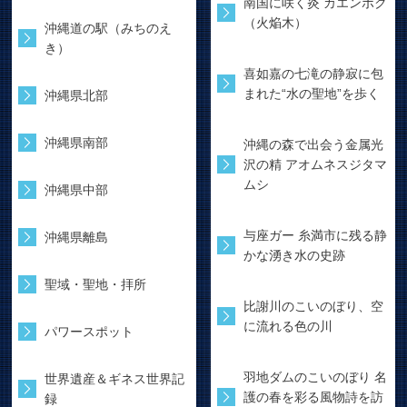
南国に咲く炎 カエンボク
（火焔木）
沖縄道の駅（みちのえ
き）
喜如嘉の七滝の静寂に包
まれた“水の聖地”を歩く
沖縄県北部
沖縄県南部
沖縄の森で出会う金属光
沢の精 アオムネスジタマ
ムシ
沖縄県中部
与座ガー 糸満市に残る静
沖縄県離島
かな湧き水の史跡
聖域・聖地・拝所
比謝川のこいのぼり、空
に流れる色の川
パワースポット
羽地ダムのこいのぼり 名
世界遺産＆ギネス世界記
護の春を彩る風物詩を訪
録