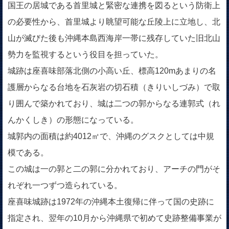
国王の居城である首里城と緊密な連携を図るという防衛上
の必要性から、首里城より眺望可能な丘陵上に立地し、北
山が滅びた後も沖縄本島西海岸一帯に残存していた旧北山
勢力を監視するという役目を担っていた。
城跡は座喜味部落北側の小高い丘、標高120mあまりの名
護層からなる台地を石灰岩の切石積（きりいしづみ）で取
り囲んで築かれており、城は二つの郭からなる連郭式（れ
んかくしき）の形態になっている。
城郭内の面積は約4012㎡で、沖縄のグスクとしては中規
模である。
この城は一の郭と二の郭に分かれており、アーチの門がそ
れぞれ一つずつ造られている。
座喜味城跡は1972年の沖縄本土復帰に伴って国の史跡に
指定され、翌年の10月から沖縄県で初めて史跡整備事業が