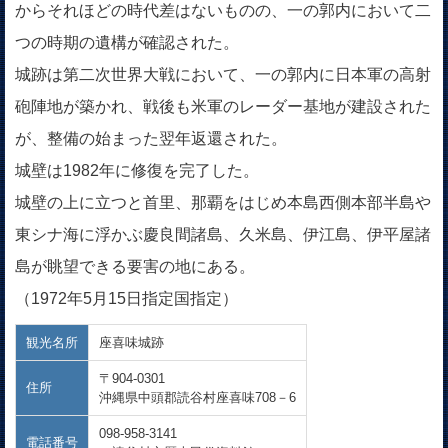
からそれほどの時代差はないものの、一の郭内において二
つの時期の遺構が確認された。
城跡は第二次世界大戦において、一の郭内に日本軍の高射
砲陣地が築かれ、戦後も米軍のレーダー基地が建設された
が、整備の始まった翌年返還された。
城壁は1982年に修復を完了した。
城壁の上に立つと首里、那覇をはじめ本島西側本部半島や
東シナ海に浮かぶ慶良間諸島、久米島、伊江島、伊平屋諸
島が眺望できる要害の地にある。
（1972年5月15日指定国指定）
観光名所
座喜味城跡
〒904-0301
住所
沖縄県中頭郡読谷村座喜味708－6
098-958-3141
電話番号