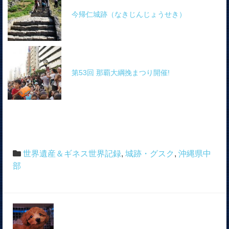
今帰仁城跡（なきじんじょうせき）
第53回 那覇大綱挽まつり開催!
世界遺産＆ギネス世界記録
,
城跡・グスク
,
沖縄県中
部