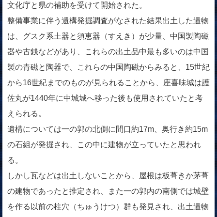
文化庁と県の補助を受けて開始された。
整備事業に伴う遺構発掘調査がなされた結果出土した遺物
は、グスク系土器と須恵器（すえき）が少量、中国製陶磁
器や古銭などがあり、これらの出土品中最も多いのは中国
製の青磁と陶器で、これらの中国陶磁からみると、15世紀
から16世紀までのものが見られることから、座喜味城は護
佐丸が1440年に中城城へ移った後も使用されていたと考
えられる。
遺構については一の郭の北側に間口約17m、奥行き約15m
の石組が発掘され、この中に建物が立っていたと思われ
る。
しかし瓦などは出土しないことから、屋根は板葺きか茅葺
の建物であったと推定され、また一の郭内の南側では城壁
を作る以前の柱穴（ちゅうけつ）群も発見され、出土遺物