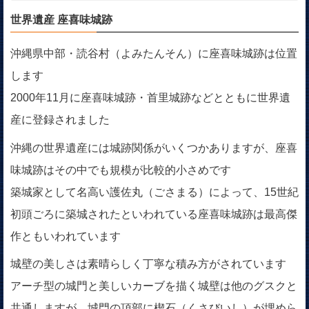
世界遺産 座喜味城跡
沖縄県中部・読谷村（よみたんそん）に座喜味城跡は位置
します
2000年11月に座喜味城跡・首里城跡などとともに世界遺
産に登録されました
沖縄の世界遺産には城跡関係がいくつかありますが、座喜
味城跡はその中でも規模が比較的小さめです
築城家として名高い護佐丸（ごさまる）によって、15世紀
初頭ごろに築城されたといわれている座喜味城跡は最高傑
作ともいわれています
城壁の美しさは素晴らしく丁寧な積み方がされています
アーチ型の城門と美しいカーブを描く城壁は他のグスクと
共通しますが、城門の頂部に楔石（くさびいし）が埋めら