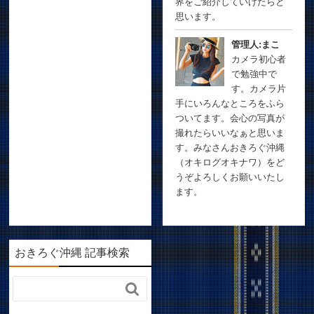
界をご紹介していけたらと
思います。
管理人:まこ
カメラ初心者
で勉強中で
す。カメラ片
手にいろんなところをふら
ついてます。会心の写真が
撮れたらいいなぁと思いま
す。みなさんおきろぐ沖縄
（オキログオキナワ）をど
うぞよろしくお願いいたし
ます。
おきろぐ沖縄 記事検索
