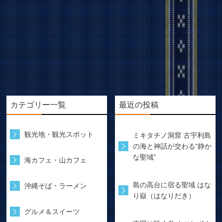
カテゴリー一覧
最近の投稿
観光地・観光スポット
ミキタチノ洞窟 古宇利島
の海と神話が交わる“静か
な聖域”
海カフェ・山カフェ
島の高台に宿る聖域 はな
沖縄そば・ラーメン
り嶽（はなりだき）
グルメ＆スイーツ