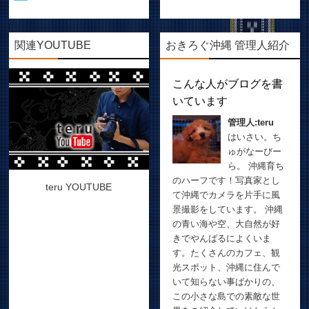
関連YOUTUBE
おきろぐ沖縄 管理人紹介
こんな人がブログを書
いています
管理人:teru
はいさい。ち
ゅがなーびー
ら。 沖縄育ち
のハーフです！写真家とし
teru YOUTUBE
て沖縄でカメラを片手に風
景撮影をしています。 沖縄
の青い海や空、大自然が好
きでやんばるによくいま
す。たくさんのカフェ、観
光スポット、沖縄に住んで
いて知らない事ばかりの、
この小さな島での素敵な世