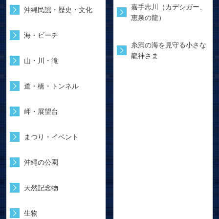
嘉手志川（カデシガー、
沖縄民謡・歴史・文化
恵泉の龍）
海・ビーチ
糸満の海を見守る小さな
龍神さま
山・川・滝
道・橋・トンネル
岬・展望台
まつり・イベント
沖縄の公園
天然記念物
生物