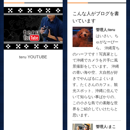
こんな人がブログを書
いています
管理人:teru
はいさい。ち
ゅがなーびー
ら。 沖縄育ち
のハーフです！写真家とし
teru YOUTUBE
て沖縄でカメラを片手に風
景撮影をしています。 沖縄
の青い海や空、大自然が好
きでやんばるによくいま
す。たくさんのカフェ、観
光スポット、沖縄に住んで
いて知らない事ばかりの、
この小さな島での素敵な世
界をご紹介していけたらと
思います。
管理人:まこ