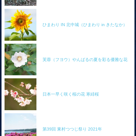
ひまわり IN 北中城（ひまわり in きたなか）
芙蓉（フヨウ）やんばるの夏を彩る優雅な花
日本一早く咲く桜の花 寒緋桜
第39回 東村つつじ祭り 2021年