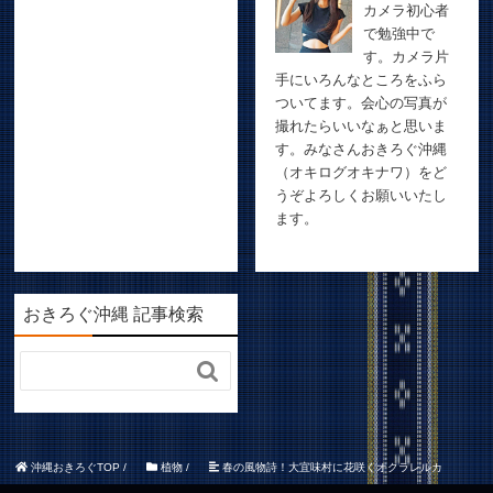
カメラ初心者
で勉強中で
す。カメラ片
手にいろんなところをふら
ついてます。会心の写真が
撮れたらいいなぁと思いま
す。みなさんおきろぐ沖縄
（オキログオキナワ）をど
うぞよろしくお願いいたし
ます。
おきろぐ沖縄 記事検索

沖縄おきろぐTOP
/
植物
/
春の風物詩！大宜味村に花咲くオクラレルカ