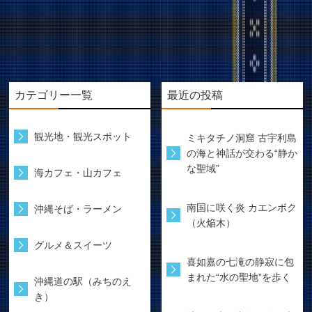
カテゴリー一覧
最近の投稿
観光地・観光スポット
ミキタチノ洞窟 古宇利島
の海と神話が交わる“静か
な聖域”
海カフェ・山カフェ
南国に咲く炎 カエンボク
沖縄そば・ラーメン
（火焔木）
グルメ＆スイーツ
喜如嘉の七滝の静寂に包
まれた“水の聖地”を歩く
沖縄道の駅（みちのえ
き）