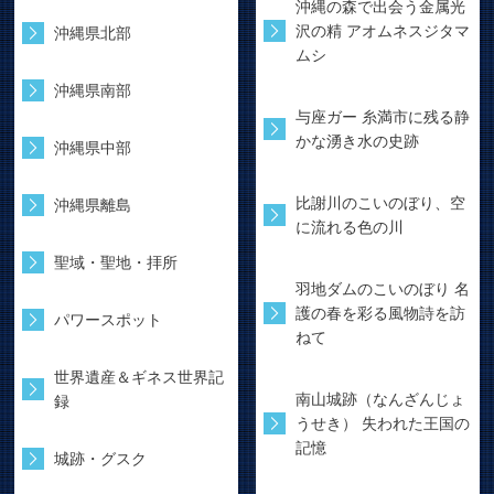
沖縄の森で出会う金属光
沢の精 アオムネスジタマ
沖縄県北部
ムシ
沖縄県南部
与座ガー 糸満市に残る静
かな湧き水の史跡
沖縄県中部
比謝川のこいのぼり、空
沖縄県離島
に流れる色の川
聖域・聖地・拝所
羽地ダムのこいのぼり 名
護の春を彩る風物詩を訪
パワースポット
ねて
世界遺産＆ギネス世界記
南山城跡（なんざんじょ
録
うせき） 失われた王国の
記憶
城跡・グスク