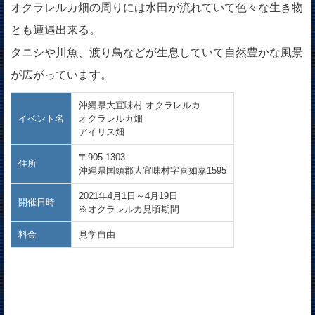
オクラレルカ畑の周りには水田が流れていて色々な生き物
とも遭遇出来る。
タニシや川魚、渡り鳥などが生息していて自然豊かな風景
が広がっています。
沖縄県大宜味村 オクラレルカ
イベント名
オクラレルカ畑
アイリス畑
〒905-1303
住所
沖縄県国頭郡大宜味村字喜如嘉1595
2021年4月1日～4月19日
開催日時
※オクラレルカ見頃期間
料金
見学自由