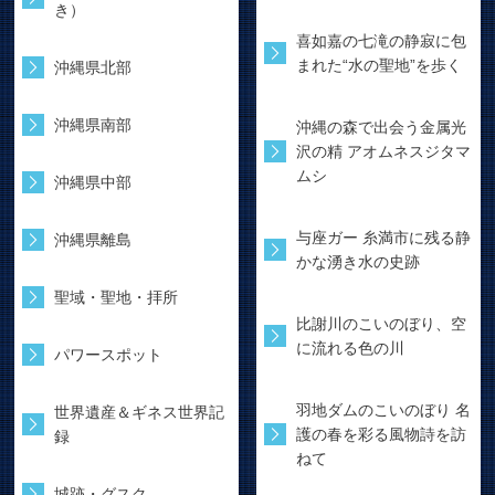
き）
喜如嘉の七滝の静寂に包
まれた“水の聖地”を歩く
沖縄県北部
沖縄県南部
沖縄の森で出会う金属光
沢の精 アオムネスジタマ
ムシ
沖縄県中部
与座ガー 糸満市に残る静
沖縄県離島
かな湧き水の史跡
聖域・聖地・拝所
比謝川のこいのぼり、空
に流れる色の川
パワースポット
羽地ダムのこいのぼり 名
世界遺産＆ギネス世界記
護の春を彩る風物詩を訪
録
ねて
城跡・グスク