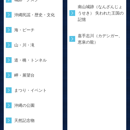
南山城跡（なんざんじょ
うせき） 失われた王国の
沖縄民謡・歴史・文化
記憶
海・ビーチ
嘉手志川（カデシガー、
恵泉の龍）
山・川・滝
道・橋・トンネル
岬・展望台
まつり・イベント
沖縄の公園
天然記念物