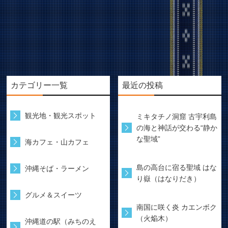
カテゴリー一覧
最近の投稿
観光地・観光スポット
ミキタチノ洞窟 古宇利島
の海と神話が交わる“静か
な聖域”
海カフェ・山カフェ
島の高台に宿る聖域 はな
沖縄そば・ラーメン
り嶽（はなりだき）
グルメ＆スイーツ
南国に咲く炎 カエンボク
（火焔木）
沖縄道の駅（みちのえ