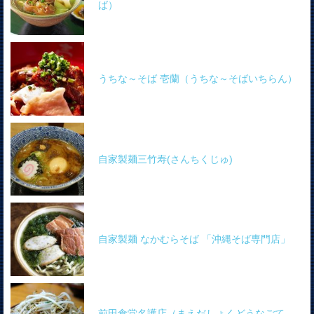
ば）
うちな～そば 壱蘭（うちな～そばいちらん）
自家製麺三竹寿(さんちくじゅ)
自家製麺 なかむらそば 「沖縄そば専門店」
前田食堂名護店（まえだしょくどうなごて