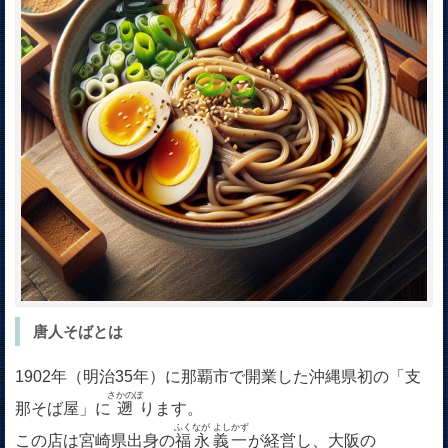
唐人そばとは
1902年（明治35年）に那覇市で開業した沖縄県初の「支
さかのぼ
那そば屋」に
遡
ります。
ふくなが よしかず
この店は宮崎県出身の
福永義一
が経営し、大阪の