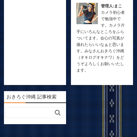
管理人:まこ
カメラ初心者
で勉強中で
す。カメラ片
手にいろんなところをふら
ついてます。会心の写真が
撮れたらいいなぁと思いま
す。みなさんおきろぐ沖縄
（オキログオキナワ）をど
うぞよろしくお願いいたし
ます。
おきろぐ沖縄 記事検索
