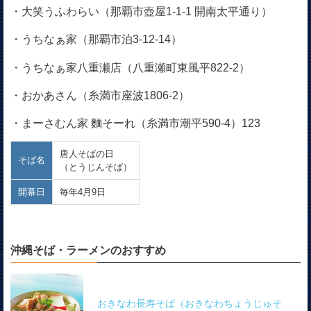
・大笑うふわらい（那覇市壺屋1-1-1 開南太平通り）
・うちなぁ家（那覇市泊3-12-14）
・うちなぁ家八重瀬店（八重瀬町東風平822-2）
・おかあさん（糸満市座波1806-2）
・まーさむん家 麵そーれ（糸満市潮平590-4）123
唐人そばの日
そば名
（とうじんそば）
開幕日
毎年4月9日
沖縄そば・ラーメンのおすすめ
おきなわ長寿そば（おきなわちょうじゅそ