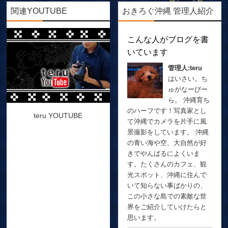
関連YOUTUBE
おきろぐ沖縄 管理人紹介
こんな人がブログを書
いています
管理人:teru
はいさい。ち
ゅがなーびー
ら。 沖縄育ち
のハーフです！写真家とし
teru YOUTUBE
て沖縄でカメラを片手に風
景撮影をしています。 沖縄
の青い海や空、大自然が好
きでやんばるによくいま
す。たくさんのカフェ、観
光スポット、沖縄に住んで
いて知らない事ばかりの、
この小さな島での素敵な世
界をご紹介していけたらと
思います。