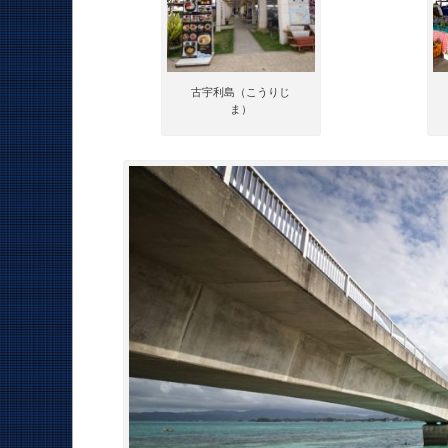
古宇利島（こうりじ
ま）