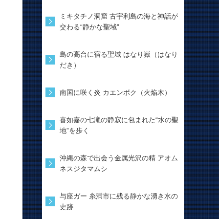
ミキタチノ洞窟 古宇利島の海と神話が
交わる“静かな聖域”
島の高台に宿る聖域 はなり嶽（はなり
だき）
南国に咲く炎 カエンボク（火焔木）
喜如嘉の七滝の静寂に包まれた“水の聖
地”を歩く
沖縄の森で出会う金属光沢の精 アオム
ネスジタマムシ
与座ガー 糸満市に残る静かな湧き水の
史跡