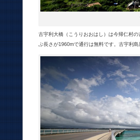
古宇利大橋（こうりおおはし）は今帰仁村の
ぶ長さが1960mで通行は無料です。古宇利