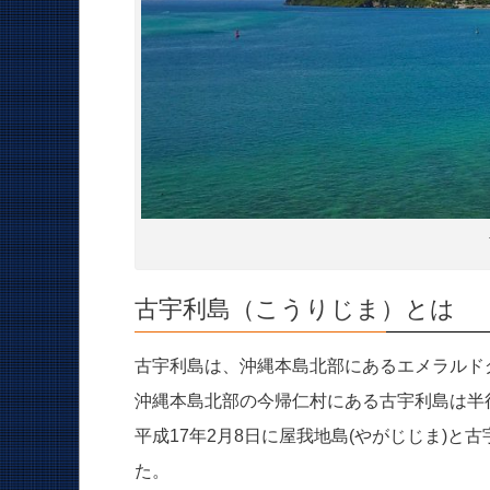
古宇利島（こうりじま）とは
古宇利島は、沖縄本島北部にあるエメラルド
沖縄本島北部の今帰仁村にある古宇利島は半径
平成17年2月8日に屋我地島(やがじじま)
た。