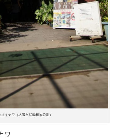
クオキナワ（名護自然動植物公園）
ナワ