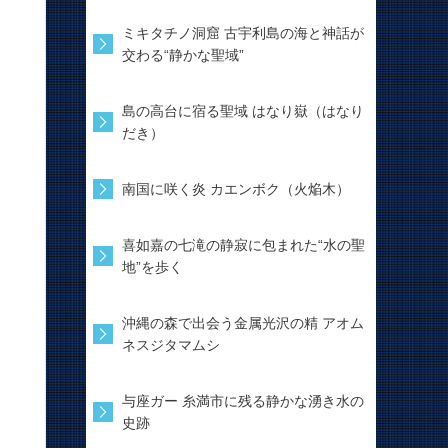
ミキタチノ洞窟 古宇利島の海と神話が
交わる“静かな聖域”
島の高台に宿る聖域 はなり嶽（はなり
だき）
南国に咲く炎 カエンボク（火焔木）
喜如嘉の七滝の静寂に包まれた“水の聖
地”を歩く
沖縄の森で出会う金属光沢の精 アオム
ネスジタマムシ
与座ガー 糸満市に残る静かな湧き水の
史跡