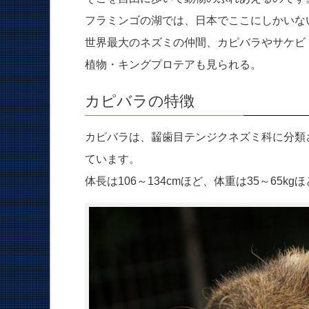
フラミンゴの湖では、日本でここにしかいな
世界最大のネズミの仲間、カピバラやサケビド
植物・キングプロテアも見られる。
カピバラの特徴
カピバラは、齧歯目テンジクネズミ科に分類
ています。
体長は106～134cmほど、体重は35～65