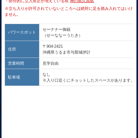
・部分的に立入禁止が増えている島
神の島久高島
※立ち入りが許可されていないところへは絶対に足を踏み入れてはいけ
ません。
セーナナー御嶽
パワースポット
（せーななーうたき）
〒904-2421
住所
沖縄県うるま市与那城伊計
営業時間
見学自由
なし
駐車場
※入り口近くにチョットしたスペースがあります。