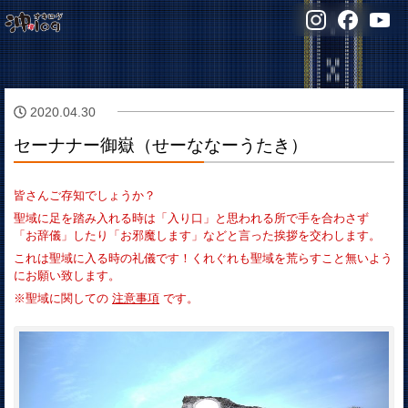
2020.04.30
セーナナー御嶽（せーななーうたき）
皆さんご存知でしょうか？
聖域に足を踏み入れる時は「入り口」と思われる所で手を合わさず
「お辞儀」したり「お邪魔します」などと言った挨拶を交わします。
これは聖域に入る時の礼儀です！くれぐれも聖域を荒らすこと無いよう
にお願い致します。
※聖域に関しての
注意事項
です。