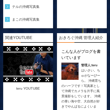
テルの沖縄写真集
まこの沖縄写真集
関連YOUTUBE
おきろぐ沖縄 管理人紹介
こんな人がブログを書
いています
管理人:teru
はいさい。ち
ゅがなーびー
ら。 沖縄育ち
のハーフです！写真家とし
teru YOUTUBE
て沖縄でカメラを片手に風
景撮影をしています。 沖縄
の青い海や空、大自然が好
きでやんばるによくいま