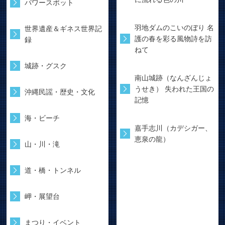
パワースポット
羽地ダムのこいのぼり 名
世界遺産＆ギネス世界記
護の春を彩る風物詩を訪
録
ねて
城跡・グスク
南山城跡（なんざんじょ
うせき） 失われた王国の
沖縄民謡・歴史・文化
記憶
海・ビーチ
嘉手志川（カデシガー、
恵泉の龍）
山・川・滝
道・橋・トンネル
岬・展望台
まつり・イベント