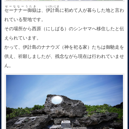
せーななーうたき
いけいじま
セーナナー御嶽
は、
伊計島
に初めて人が暮らした地と言わ
れている聖地です。
その場所から西原（にしばる）のシンヤマへ移住したと伝
えられています。
かって、伊計島のナナウズ（神を祀る家）たちは御馳走を
供え、祈願しましたが、残念ながら現在は行われていませ
ん。