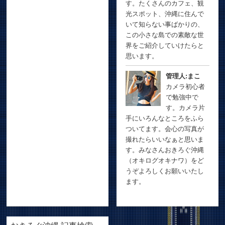
す。たくさんのカフェ、観
光スポット、沖縄に住んで
いて知らない事ばかりの、
この小さな島での素敵な世
界をご紹介していけたらと
思います。
管理人:まこ
カメラ初心者
で勉強中で
す。カメラ片
手にいろんなところをふら
ついてます。会心の写真が
撮れたらいいなぁと思いま
す。みなさんおきろぐ沖縄
（オキログオキナワ）をど
うぞよろしくお願いいたし
ます。