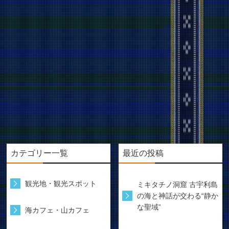
カテゴリー一覧
最近の投稿
観光地・観光スポット
ミキタチノ洞窟 古宇利島
の海と神話が交わる“静か
な聖域”
海カフェ・山カフェ