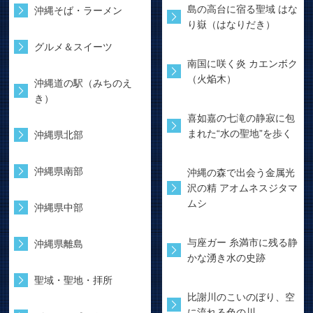
島の高台に宿る聖域 はな
沖縄そば・ラーメン
り嶽（はなりだき）
グルメ＆スイーツ
南国に咲く炎 カエンボク
（火焔木）
沖縄道の駅（みちのえ
き）
喜如嘉の七滝の静寂に包
まれた“水の聖地”を歩く
沖縄県北部
沖縄県南部
沖縄の森で出会う金属光
沢の精 アオムネスジタマ
ムシ
沖縄県中部
与座ガー 糸満市に残る静
沖縄県離島
かな湧き水の史跡
聖域・聖地・拝所
比謝川のこいのぼり、空
に流れる色の川