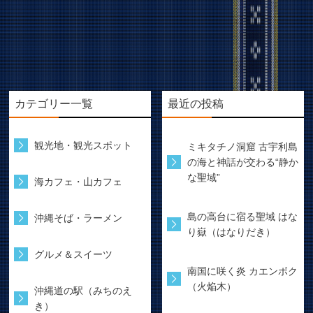
カテゴリー一覧
最近の投稿
観光地・観光スポット
ミキタチノ洞窟 古宇利島
の海と神話が交わる“静か
な聖域”
海カフェ・山カフェ
島の高台に宿る聖域 はな
沖縄そば・ラーメン
り嶽（はなりだき）
グルメ＆スイーツ
南国に咲く炎 カエンボク
（火焔木）
沖縄道の駅（みちのえ
き）