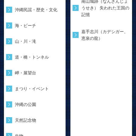
南山城跡（なんざんじょ
うせき） 失われた王国の
沖縄民謡・歴史・文化
記憶
海・ビーチ
嘉手志川（カデシガー、
恵泉の龍）
山・川・滝
道・橋・トンネル
岬・展望台
まつり・イベント
沖縄の公園
天然記念物
生物