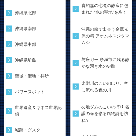
喜如嘉の七滝の静寂に包
まれた“水の聖地”を歩く
沖縄県北部
沖縄県南部
沖縄の森で出会う金属光
沢の精 アオムネスジタマ
ムシ
沖縄県中部
与座ガー 糸満市に残る静
沖縄県離島
かな湧き水の史跡
聖域・聖地・拝所
比謝川のこいのぼり、空
に流れる色の川
パワースポット
羽地ダムのこいのぼり 名
世界遺産＆ギネス世界記
護の春を彩る風物詩を訪
録
ねて
城跡・グスク