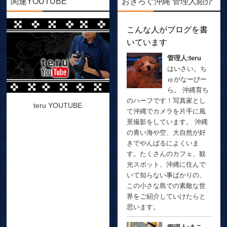
関連YOUTUBE
おきろぐ沖縄 管理人紹介
こんな人がブログを書
いています
管理人:teru
はいさい。ち
ゅがなーびー
ら。 沖縄育ち
のハーフです！写真家とし
teru YOUTUBE
て沖縄でカメラを片手に風
景撮影をしています。 沖縄
の青い海や空、大自然が好
きでやんばるによくいま
す。たくさんのカフェ、観
光スポット、沖縄に住んで
いて知らない事ばかりの、
この小さな島での素敵な世
界をご紹介していけたらと
思います。