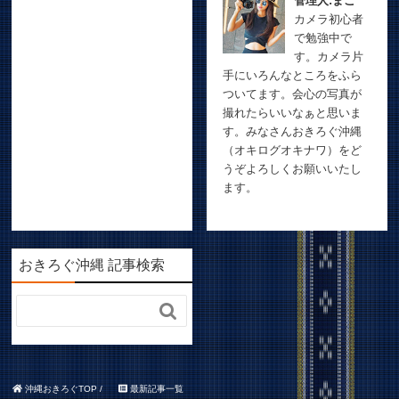
管理人:まこ
カメラ初心者
で勉強中で
す。カメラ片
手にいろんなところをふら
ついてます。会心の写真が
撮れたらいいなぁと思いま
す。みなさんおきろぐ沖縄
（オキログオキナワ）をど
うぞよろしくお願いいたし
ます。
おきろぐ沖縄 記事検索

沖縄おきろぐTOP
/
最新記事一覧