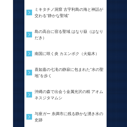
ミキタチノ洞窟 古宇利島の海と神話が
交わる“静かな聖域”
島の高台に宿る聖域 はなり嶽（はなり
だき）
南国に咲く炎 カエンボク（火焔木）
喜如嘉の七滝の静寂に包まれた“水の聖
地”を歩く
沖縄の森で出会う金属光沢の精 アオム
ネスジタマムシ
与座ガー 糸満市に残る静かな湧き水の
史跡