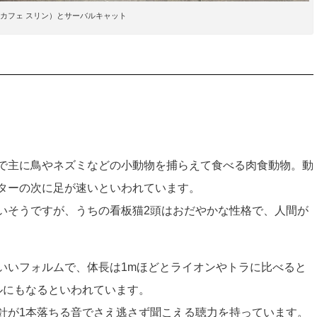
rin（カフェ スリン）とサーバルキャット
で主に鳥やネズミなどの小動物を捕らえて食べる肉食動物。動
チーターの次に足が速いといわれています。
いそうですが、うちの看板猫2頭はおだやかな性格で、人間が
いいフォルムで、体長は1mほどとライオンやトラに比べると
ルにもなるといわれています。
針が1本落ちる音でさえ逃さず聞こえる聴力を持っています。