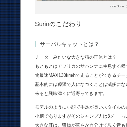
cafe Su
Surinのこだわり
サーバルキャットとは？
チーターみたいな大きな猫の正体とは？
もともとはアフリカのサバンナに生息する種
物最速MAX130km/hで走ることができる
基本的には獰猛で人になつくことは滅多にな
来ると興味津々に近寄ってきます。
モデルのように小顔で手足が長いスタイルの
小柄でありますがそのジャンプ力は3メート
大きな耳は、獲物が草をかき分けて歩く音も