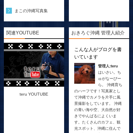
まこの沖縄写真集
関連YOUTUBE
おきろぐ沖縄 管理人紹介
こんな人がブログを書
いています
管理人:teru
はいさい。ち
ゅがなーびー
ら。 沖縄育ち
のハーフです！写真家とし
teru YOUTUBE
て沖縄でカメラを片手に風
景撮影をしています。 沖縄
の青い海や空、大自然が好
きでやんばるによくいま
す。たくさんのカフェ、観
光スポット、沖縄に住んで