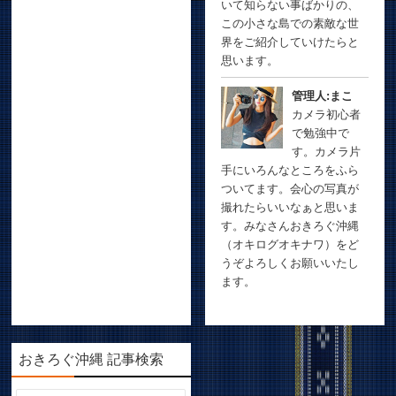
いて知らない事ばかりの、
この小さな島での素敵な世
界をご紹介していけたらと
思います。
管理人:まこ
カメラ初心者
で勉強中で
す。カメラ片
手にいろんなところをふら
ついてます。会心の写真が
撮れたらいいなぁと思いま
す。みなさんおきろぐ沖縄
（オキログオキナワ）をど
うぞよろしくお願いいたし
ます。
おきろぐ沖縄 記事検索