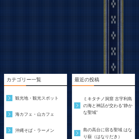
カテゴリー一覧
最近の投稿
観光地・観光スポット
ミキタチノ洞窟 古宇利島
の海と神話が交わる“静か
な聖域”
海カフェ・山カフェ
島の高台に宿る聖域 はな
沖縄そば・ラーメン
り嶽（はなりだき）