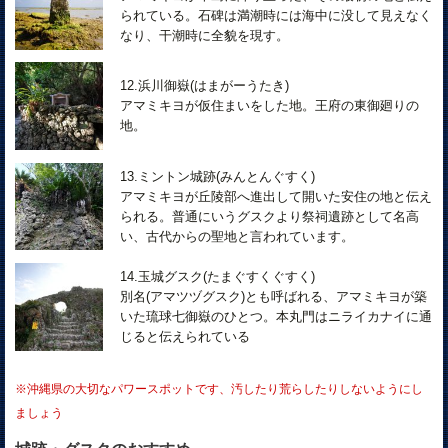
られている。石碑は満潮時には海中に没して見えなく
なり、干潮時に全貌を現す。
12.浜川御嶽(はまがーうたき)
アマミキヨが仮住まいをした地。王府の東御廻りの
地。
13.ミントン城跡(みんとんぐすく)
アマミキヨが丘陵部へ進出して開いた安住の地と伝え
られる。普通にいうグスクより祭祠遺跡として名高
い、古代からの聖地と言われています。
14.玉城グスク(たまぐすくぐすく)
別名(アマツヅグスク)とも呼ばれる、アマミキヨが築
いた琉球七御嶽のひとつ。本丸門はニライカナイに通
じると伝えられている
※沖縄県の大切なパワースポットです、汚したり荒らしたりしないようにし
ましょう