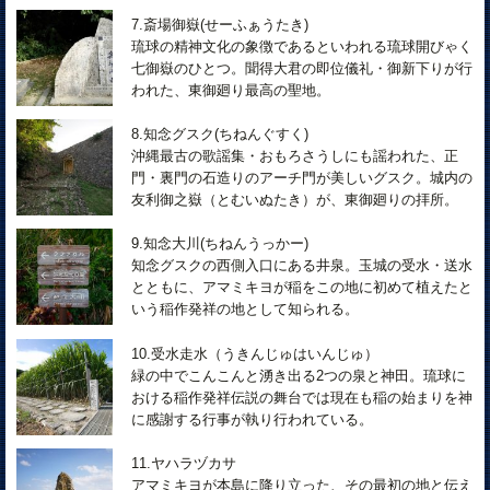
7.斎場御嶽(せーふぁうたき)
琉球の精神文化の象徴であるといわれる琉球開びゃく
七御嶽のひとつ。聞得大君の即位儀礼・御新下りが行
われた、東御廻り最高の聖地。
8.知念グスク(ちねんぐすく)
沖縄最古の歌謡集・おもろさうしにも謡われた、正
門・裏門の石造りのアーチ門が美しいグスク。城内の
友利御之嶽（とむいぬたき）が、東御廻りの拝所。
9.知念大川(ちねんうっかー)
知念グスクの西側入口にある井泉。玉城の受水・送水
とともに、アマミキヨが稲をこの地に初めて植えたと
いう稲作発祥の地として知られる。
10.受水走水（うきんじゅはいんじゅ）
緑の中でこんこんと湧き出る2つの泉と神田。琉球に
おける稲作発祥伝説の舞台では現在も稲の始まりを神
に感謝する行事が執り行われている。
11.ヤハラヅカサ
アマミキヨが本島に降り立った、その最初の地と伝え