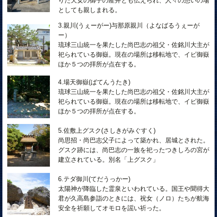
りた天女の御子の産井とも伝えられ、人々の憩いの場
としても親しまれる。
3.親川(うぇーがー)与那原親川（よなばるうぇーが
ー）
琉球三山統一を果たした尚巴志の祖父・佐銘川大主が
祀られている御嶽。現在の場所は移転地で、イビ御嶽
ほか５つの拝所が点在する。
4.場天御嶽(ばてんうたき)
琉球三山統一を果たした尚巴志の祖父・佐銘川大主が
祀られている御嶽。現在の場所は移転地で、イビ御嶽
ほか５つの拝所が点在する。
5.佐敷上グスク(さしきがみぐすく)
尚思招・尚巴志父子によって築かれ、居城とされた。
グスク跡には、尚巴志の一族を祀ったつきしろの宮が
建立されている。別名「上グスク」
6.テダ御川(てだうっかー)
太陽神が降臨した霊泉といわれている。国王や聞得大
君が久高島参詣のときには、祝女（ノロ）たちが航海
安全を祈願してオモロを謡い祈った。