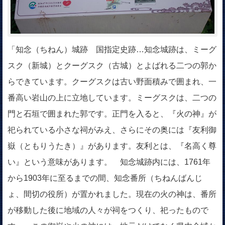
「知念（ちねん）城跡 国指定史跡…知念城跡は、ミーグ
スク（新城）とクーグスク（古城）とよばれる二つの郭か
らできています。クーグスクは古い野面積みで囲まれ、一
番高い岩山の上に立地しています。ミーグスクは、二つの
門と石垣で囲まれた郭です。正門を入ると、『火の神』が
祀られている小さな祠がみえ、さらにその奥には『友利御
嶽（ともりうたき）』があります。友利とは、『名高く尊
い』という意味があります。 知念城跡内には、1761年
から1903年に至るまでの間、知念番所（ちねんばんじ
ょ、間切の役所）が置かれました。現在の火の神は、番所
が移動した後に地域の人々が祠をつくり、祀ったもので