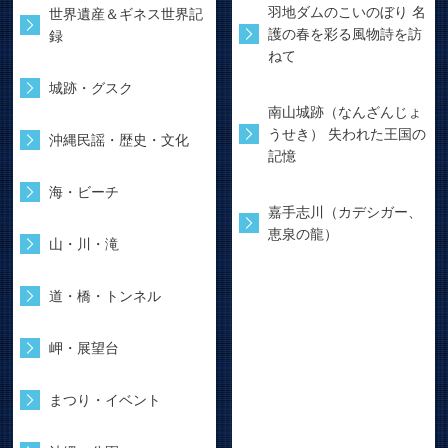
羽地ダムのこいのぼり 名
世界遺産＆ギネス世界記
護の春を彩る風物詩を訪
録
ねて
城跡・グスク
南山城跡（なんざんじょ
うせき） 失われた王国の
沖縄民謡・歴史・文化
記憶
海・ビーチ
嘉手志川（カデシガー、
恵泉の龍）
山・川・滝
道・橋・トンネル
岬・展望台
まつり・イベント