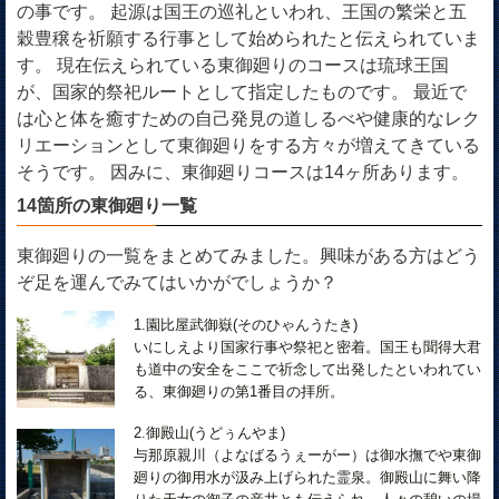
の事です。 起源は国王の巡礼といわれ、王国の繁栄と五
穀豊穣を祈願する行事として始められたと伝えられていま
す。 現在伝えられている東御廻りのコースは琉球王国
が、国家的祭祀ルートとして指定したものです。 最近で
は心と体を癒すための自己発見の道しるべや健康的なレク
リエーションとして東御廻りをする方々が増えてきている
そうです。 因みに、東御廻りコースは14ヶ所あります。
14箇所の東御廻り一覧
東御廻りの一覧をまとめてみました。興味がある方はどう
ぞ足を運んでみてはいかがでしょうか？
1.園比屋武御嶽(そのひゃんうたき)
いにしえより国家行事や祭祀と密着。国王も聞得大君
も道中の安全をここで祈念して出発したといわれてい
る、東御廻りの第1番目の拝所。
2.御殿山(うどぅんやま)
与那原親川（よなばるうぇーがー）は御水撫でや東御
廻りの御用水が汲み上げられた霊泉。御殿山に舞い降