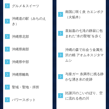
グルメ＆スイーツ
南国に咲く炎 カエンボク
（火焔木）
沖縄道の駅（みちのえ
き）
喜如嘉の七滝の静寂に包
まれた“水の聖地”を歩く
沖縄県北部
沖縄県南部
沖縄の森で出会う金属光
沢の精 アオムネスジタマ
ムシ
沖縄県中部
与座ガー 糸満市に残る静
沖縄県離島
かな湧き水の史跡
聖域・聖地・拝所
比謝川のこいのぼり、空
に流れる色の川
パワースポット