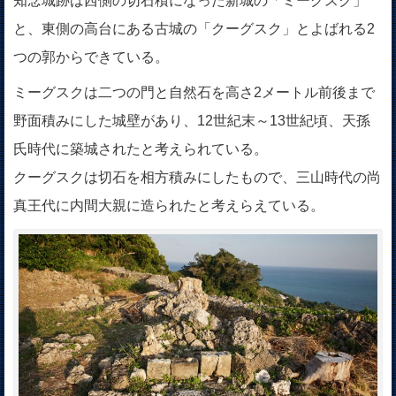
知念城跡は西側の切石積になった新城の「ミーグスク」
と、東側の高台にある古城の「クーグスク」とよばれる2
つの郭からできている。
ミーグスクは二つの門と自然石を高さ2メートル前後まで
野面積みにした城壁があり、12世紀末～13世紀頃、天孫
氏時代に築城されたと考えられている。
クーグスクは切石を相方積みにしたもので、三山時代の尚
真王代に内間大親に造られたと考えらえている。