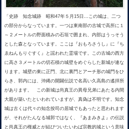
「史跡 知念城跡 昭和47年５月15日…この城は、二つ
の部分からなっています。一つは東南部の古城で高所に１
～２メートルの野面積みの石垣で囲まれ、内部はうっそう
とした森となっています。ここは『おもろさうし』に『ち
ゑねんもりぐすく』と謡われた霊場です。この古城の西方
に高さ３メートルの切石積の城壁をめぐらした新城が連な
ります。城壁の東に正門、北に裏門とアーチ形の城門をひ
らき、郭内には、沖縄の開闢伝説で名高い久高島の遙拝所
があります。 この新城は尚真王の異母兄弟にあたる内間
大親が築いたといわれていますが、真偽は不明です。知念
城は古くは代々の知念按司の居城でもあったと思われます
が、それがたんなる城郭ではなく、『あまみきよ』の伝説
と尚真王の権威とが結びついたいわば宗教的城という意味