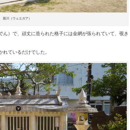
親川（ウェエガア）
でん）で、頑丈に造られた格子には金網が張られていて、覗き
かれているだけでした。