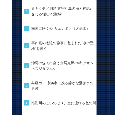
ミキタチノ洞窟 古宇利島の海と神話が
交わる“静かな聖域”
南国に咲く炎 カエンボク（火焔木）
喜如嘉の七滝の静寂に包まれた“水の聖
地”を歩く
沖縄の森で出会う金属光沢の精 アオム
ネスジタマムシ
与座ガー 糸満市に残る静かな湧き水の
史跡
比謝川のこいのぼり、空に流れる色の川