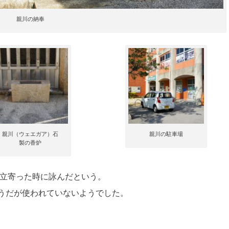
親川の納奉
親川（ウェエガア）石
親川の駐車場
製の香炉
に立寄った時に詠んだという。
うだが使われていないようでした。