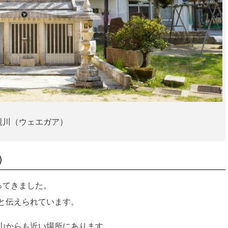
親川（ウェエガア）
)
ってきました。
と伝えられています。
山からも近い場所にあります。