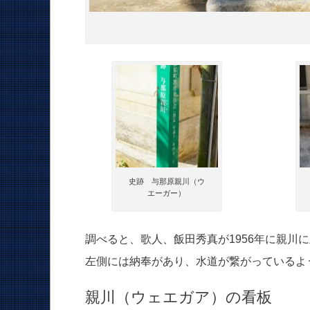
史跡 与那原親川（ウ
エーガー）
調べると、歌人、飯田秀真が1956年に親川
左側には納奉があり、水道が繋がっているよ
親川（ウェエガア）の看板