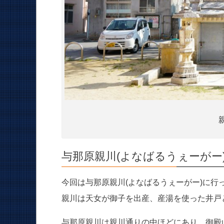
与那原親川(よなばるうぇーがー
今回は与那原親川(よなばるうぇーがー)に行
親川は天女が御子を出産、産湯を使った井戸
与那原親川は親川通りの中ほどにあり、御殿