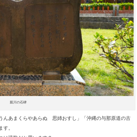
親川の石碑
うんあまくらやあらぬ 思姉おすし」「沖縄の与那原道の古
ます。