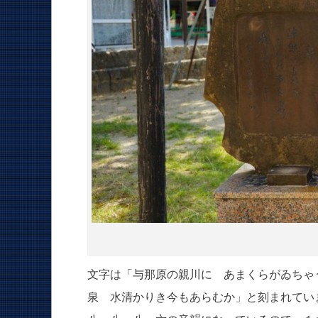
文字は「与那原の親川に あまくらがゐちゃ
泉 水清かりき今もあらむか」と刻まれてい