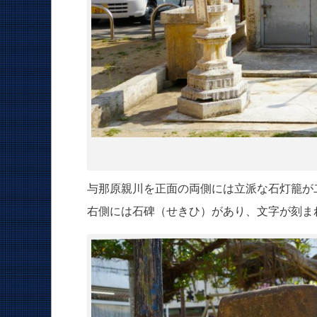
与那原親川を正面の両側には立派な石灯籠が
右側には石碑（せきひ）があり、文字が刻ま