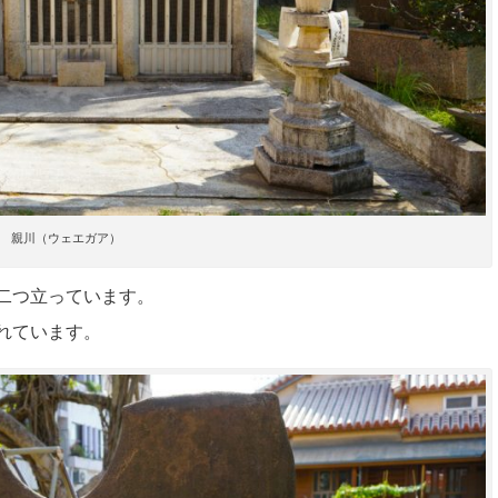
親川（ウェエガア）
二つ立っています。
れています。