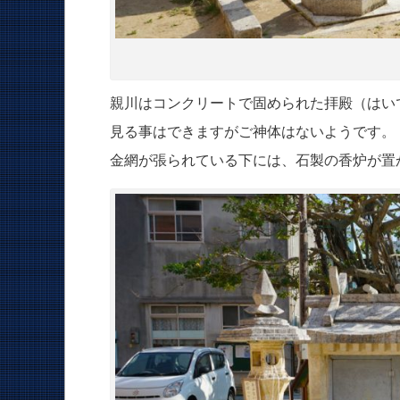
親川はコンクリートで固められた拝殿（はい
見る事はできますがご神体はないようです。
金網が張られている下には、石製の香炉が置