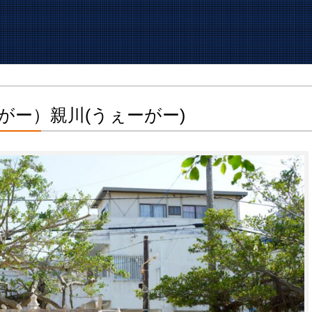
がー）親川(うぇーがー)